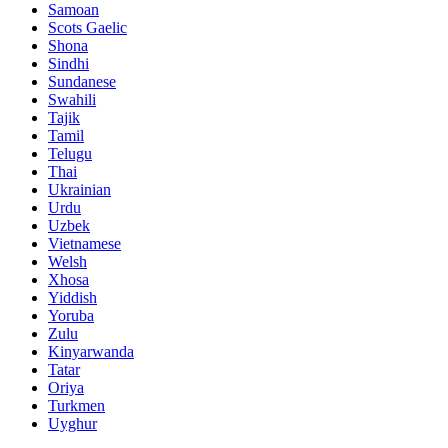
Samoan
Scots Gaelic
Shona
Sindhi
Sundanese
Swahili
Tajik
Tamil
Telugu
Thai
Ukrainian
Urdu
Uzbek
Vietnamese
Welsh
Xhosa
Yiddish
Yoruba
Zulu
Kinyarwanda
Tatar
Oriya
Turkmen
Uyghur