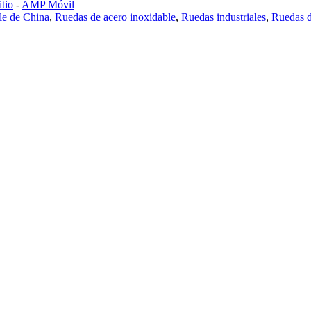
tio
-
AMP Móvil
le de China
,
Ruedas de acero inoxidable
,
Ruedas industriales
,
Ruedas d