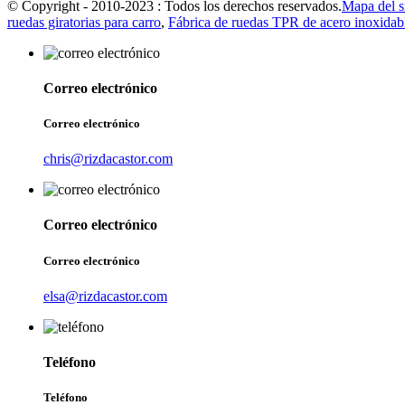
© Copyright - 2010-2023 : Todos los derechos reservados.
Mapa del si
ruedas giratorias para carro
,
Fábrica de ruedas TPR de acero inoxidab
Correo electrónico
Correo electrónico
chris@rizdacastor.com
Correo electrónico
Correo electrónico
elsa@rizdacastor.com
Teléfono
Teléfono